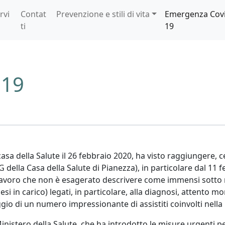
rvi
Contat
Prevenzione e stili di vita
Emergenza Cov
ti
19
 19
asa della Salute il 26 febbraio 2020, ha visto raggiungere, 
della Casa della Salute di Pianezza), in particolare dal 11 fe
lavoro che non è esagerato descrivere come immensi sotto mol
esi in carico) legati, in particolare, alla diagnosi, attento m
ggio di un numero impressionante di assistiti coinvolti nel
Ministero della Salute, che ha introdotto le misure urgenti p