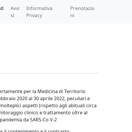
id
Avvi
Informativa
Prenotazio
si
Privacy
ni
certamente per la Medicina di Territorio
bbraio 2020 al 30 aprile 2022, peculiari e
teplici aspetti (rispetto agli abituali circa
onitoraggio clinico e trattamento oltre al
la pandemia da SARS-Co V-2
er il contenimento e il contrasto