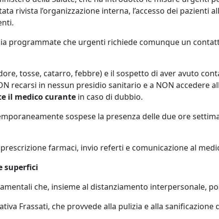
ta rivista l’organizzazione interna, l’accesso dei pazienti al
nti.
e, sia programmate che urgenti richiede comunque un contatt
dore, tosse, catarro, febbre) e il sospetto di aver avuto co
NON recarsi in nessun presidio sanitario e a NON accedere all
e il medico curante
in caso di dubbio.
emporaneamente sospese la presenza delle due ore settimana
di prescrizione farmaci, invio referti e comunicazione al med
e superfici
damentali che, insieme al distanziamento interpersonale, pos
a Frassati, che provvede alla pulizia e alla sanificazione dei