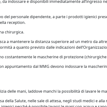
le, da indossare e disponibili immediatamente all’ingresso ne
vo del personale dipendente, a parte i prodotti igienici prese
ella reception.
na chirurgica.
iesca a mantenere la distanza superiore ad un metro da al
formità a quanto previsto dalle indicazioni dell’Organizzazi
ssano costantemente le mascherine di protezione (chirurgich
a con appuntamento dal MMG devono indossare la mascherina 
lizia delle mani, laddove manchi la possibilità di lavare le 
a della Salute, nelle sale di attesa, negli studi medici e alla
i igienici perché è possibile lavarsi le mani con acqua e sap